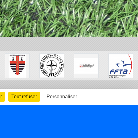
r
Tout refuser
Personnaliser
arte cookies
Gestion des cookies
s légales
Signaler un contenu inapproprié