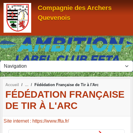
Panneau de gestion des cookies
Compagnie des Archers
Quevenois
Accueil
Fédédation Française de Tir à l'Arc
FÉDÉDATION FRANÇAISE
DE TIR À L'ARC
Site internet : https://www.ffta.fr/