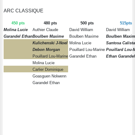
ARC CLASSIQUE
450 pts
480 pts
500 pts
515pts
Molina Lucie
Authier Claude
David William
David William
Garandel Ethan
Boulben Maxime
Boulben Maxime
Boulben Maxi
Kulichenski J-Noel
Molina Lucie
Santosa Calista
Debon Morgan
Pouillard Lou-Marine
Pouillard Lou-
Pouillard Lou-Marine
Garandel Ethan
Ethan Garandel
Molina Lucie
Carlier Dominique
Goasguen Nolwenn
Garandel Ethan