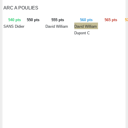
ARC A POULIES
540 pts
550 pts
555 pts
560 pts
565 pts
5
SANS Didier
David William
David William
Dupont C