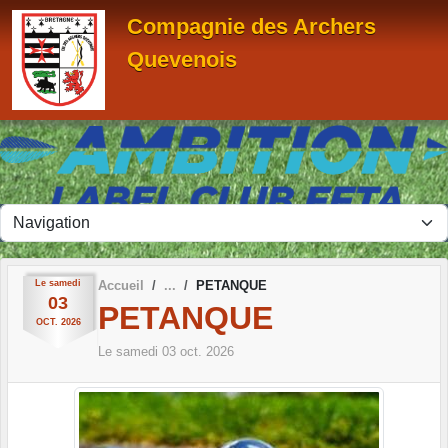
Panneau de gestion des cookies
Compagnie des Archers
Quevenois
Le
samedi
Accueil
PETANQUE
03
PETANQUE
OCT.
2026
Le
samedi
03
oct.
2026